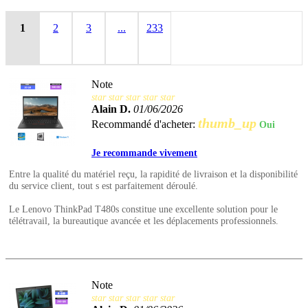
1
2
3
...
233
Note
star
star
star
star
star
Alain D.
01/06/2026
thumb_up
Recommandé d'acheter:
Oui
Je recommande vivement
Entre la qualité du matériel reçu, la rapidité de livraison et la disponibilité
du service client, tout s est parfaitement déroulé.
Le Lenovo ThinkPad T480s constitue une excellente solution pour le
télétravail, la bureautique avancée et les déplacements professionnels.
Note
star
star
star
star
star