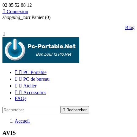
02 85 52 88 12

Connexion
shopping_cart
Panier
(0)
Blog



PC Portable


PC de bureau


Atelier


Accessoires
FAQs

Rechercher
Accueil
AVIS