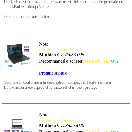
Le clavier est confortable, le système est fluide et la qualité générale du
ThinkPad est bien présente.
Je recommande sans hésiter.
Note
star
star
star
star
star
Mathieu C.
28/05/2026
thumb_up
Recommandé d'acheter:
Oui
Produit sérieux
Ordinateur conforme à la description, compact et facile à utiliser.
La livraison a été rapide et le matériel était bien protégé.
Note
star
star
star
star
star
Mathieu C.
28/05/2026
thumb_up
Recommandé d'acheter: