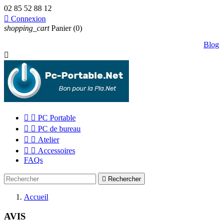
02 85 52 88 12

Connexion
shopping_cart
Panier
(0)
Blog



PC Portable


PC de bureau


Atelier


Accessoires
FAQs

Rechercher
Accueil
AVIS