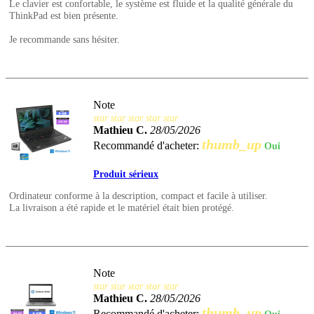
Le clavier est confortable, le système est fluide et la qualité générale du
ThinkPad est bien présente.
Je recommande sans hésiter.
Note
star
star
star
star
star
Mathieu C.
28/05/2026
thumb_up
Recommandé d'acheter:
Oui
Produit sérieux
Ordinateur conforme à la description, compact et facile à utiliser.
La livraison a été rapide et le matériel était bien protégé.
Note
star
star
star
star
star
Mathieu C.
28/05/2026
thumb_up
Recommandé d'acheter: