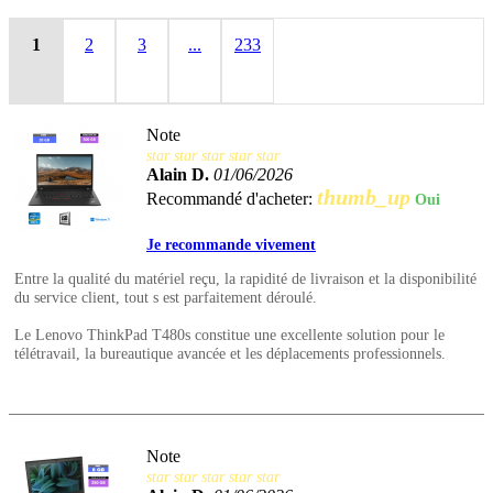
1
2
3
...
233
Note
star
star
star
star
star
Alain D.
01/06/2026
thumb_up
Recommandé d'acheter:
Oui
Je recommande vivement
Entre la qualité du matériel reçu, la rapidité de livraison et la disponibilité
du service client, tout s est parfaitement déroulé.
Le Lenovo ThinkPad T480s constitue une excellente solution pour le
télétravail, la bureautique avancée et les déplacements professionnels.
Note
star
star
star
star
star