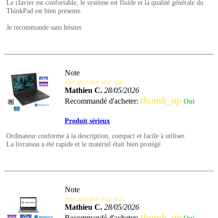
Le clavier est confortable, le système est fluide et la qualité générale du
ThinkPad est bien présente.
Je recommande sans hésiter.
Note
star
star
star
star
star
Mathieu C.
28/05/2026
thumb_up
Recommandé d'acheter:
Oui
Produit sérieux
Ordinateur conforme à la description, compact et facile à utiliser.
La livraison a été rapide et le matériel était bien protégé.
Note
star
star
star
star
star
Mathieu C.
28/05/2026
thumb_up
Recommandé d'acheter: