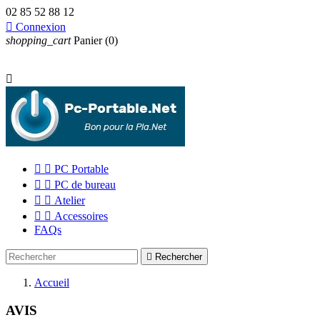
02 85 52 88 12

Connexion
shopping_cart
Panier
(0)



PC Portable


PC de bureau


Atelier


Accessoires
FAQs

Rechercher
Accueil
AVIS