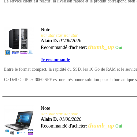
Le service client est réactif, la livraison rapide et le produit correspond bien 
Note
star
star
star
star
star
Alain D.
01/06/2026
thumb_up
Recommandé d'acheter:
Oui
Je recommande
Entre le format compact, la rapidité du SSD, les 16 Go de RAM et le service cli
Ce Dell OptiPlex 3060 SFF est une très bonne solution pour la bureautique
Note
star
star
star
star
star
Alain D.
01/06/2026
thumb_up
Recommandé d'acheter:
Oui