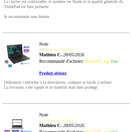
Le clavier est confortable, le système est fluide et la qualité générale du
ThinkPad est bien présente.
Je recommande sans hésiter.
Note
star
star
star
star
star
Mathieu C.
28/05/2026
thumb_up
Recommandé d'acheter:
Oui
Produit sérieux
Ordinateur conforme à la description, compact et facile à utiliser.
La livraison a été rapide et le matériel était bien protégé.
Note
star
star
star
star
star
Mathieu C.
28/05/2026
thumb_up
Recommandé d'acheter: