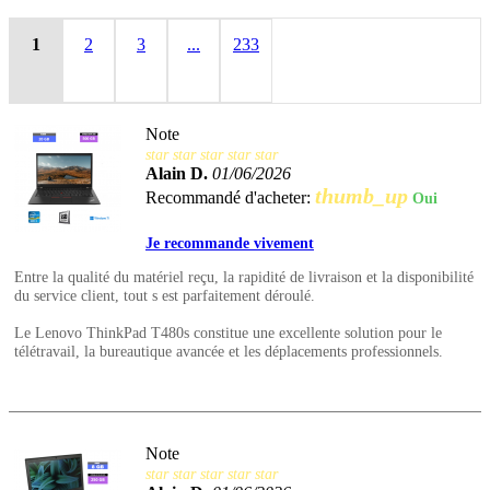
1
2
3
...
233
Note
star
star
star
star
star
Alain D.
01/06/2026
thumb_up
Recommandé d'acheter:
Oui
Je recommande vivement
Entre la qualité du matériel reçu, la rapidité de livraison et la disponibilité
du service client, tout s est parfaitement déroulé.
Le Lenovo ThinkPad T480s constitue une excellente solution pour le
télétravail, la bureautique avancée et les déplacements professionnels.
Note
star
star
star
star
star