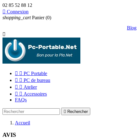
02 85 52 88 12

Connexion
shopping_cart
Panier
(0)
Blog



PC Portable


PC de bureau


Atelier


Accessoires
FAQs

Rechercher
Accueil
AVIS