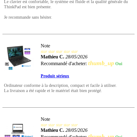
Le clavier est confortable, le système est fluide et la qualité générale du
ThinkPad est bien présente.
Je recommande sans hésiter.
Note
star
star
star
star
star
Mathieu C.
28/05/2026
thumb_up
Recommandé d'acheter:
Oui
Produit sérieux
Ordinateur conforme à la description, compact et facile à utiliser.
La livraison a été rapide et le matériel était bien protégé.
Note
star
star
star
star
star
Mathieu C.
28/05/2026
thumb_up
Recommandé d'acheter: