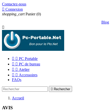
Contactez-nous

Connexion
shopping_cart
Panier
(0)
Blog



PC Portable


PC de bureau


Atelier


Accessoires
FAQs

Rechercher
Accueil
AVIS