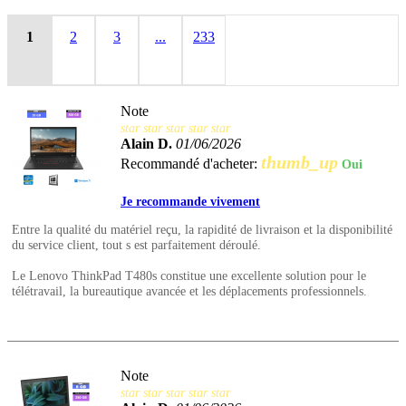
1
2
3
...
233
Note
star
star
star
star
star
Alain D.
01/06/2026
thumb_up
Recommandé d'acheter:
Oui
Je recommande vivement
Entre la qualité du matériel reçu, la rapidité de livraison et la disponibilité
du service client, tout s est parfaitement déroulé.
Le Lenovo ThinkPad T480s constitue une excellente solution pour le
télétravail, la bureautique avancée et les déplacements professionnels.
Note
star
star
star
star
star