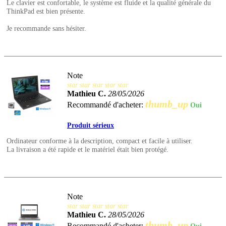
Le clavier est confortable, le système est fluide et la qualité générale du
ThinkPad est bien présente.
Je recommande sans hésiter.
Note
star
star
star
star
star
Mathieu C.
28/05/2026
thumb_up
Recommandé d'acheter:
Oui
Produit sérieux
Ordinateur conforme à la description, compact et facile à utiliser.
La livraison a été rapide et le matériel était bien protégé.
Note
star
star
star
star
star
Mathieu C.
28/05/2026
thumb_up
Recommandé d'acheter: