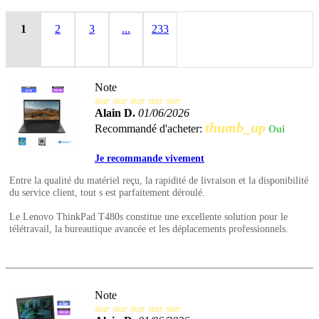
1
2
3
...
233
Note
star
star
star
star
star
Alain D.
01/06/2026
thumb_up
Recommandé d'acheter:
Oui
Je recommande vivement
Entre la qualité du matériel reçu, la rapidité de livraison et la disponibilité
du service client, tout s est parfaitement déroulé.
Le Lenovo ThinkPad T480s constitue une excellente solution pour le
télétravail, la bureautique avancée et les déplacements professionnels.
Note
star
star
star
star
star