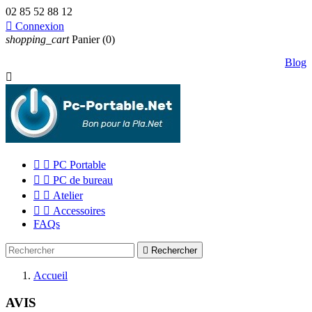
02 85 52 88 12

Connexion
shopping_cart
Panier
(0)
Blog



PC Portable


PC de bureau


Atelier


Accessoires
FAQs

Rechercher
Accueil
AVIS