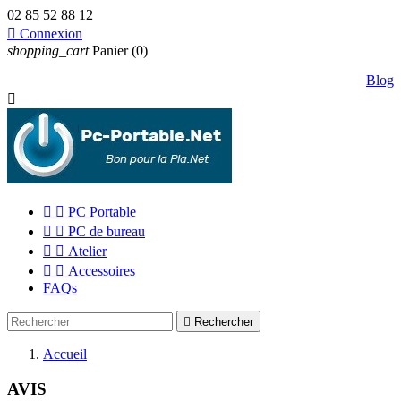
02 85 52 88 12

Connexion
shopping_cart
Panier
(0)
Blog



PC Portable


PC de bureau


Atelier


Accessoires
FAQs

Rechercher
Accueil
AVIS