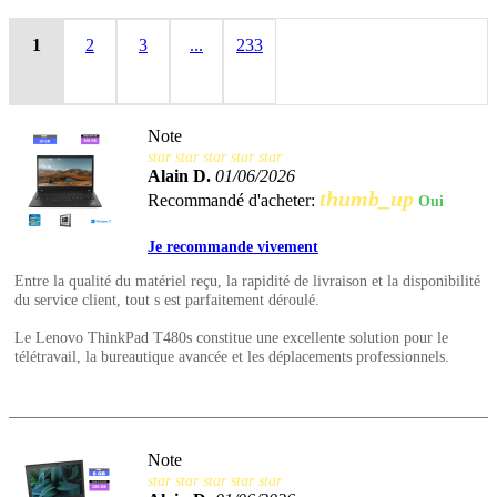
1
2
3
...
233
Note
star
star
star
star
star
Alain D.
01/06/2026
thumb_up
Recommandé d'acheter:
Oui
Je recommande vivement
Entre la qualité du matériel reçu, la rapidité de livraison et la disponibilité
du service client, tout s est parfaitement déroulé.
Le Lenovo ThinkPad T480s constitue une excellente solution pour le
télétravail, la bureautique avancée et les déplacements professionnels.
Note
star
star
star
star
star