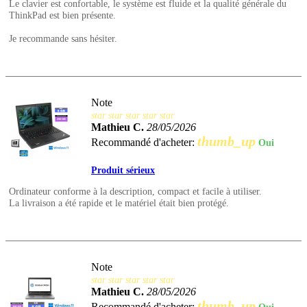
Le clavier est confortable, le système est fluide et la qualité générale du
ThinkPad est bien présente.
Je recommande sans hésiter.
Note
star
star
star
star
star
Mathieu C.
28/05/2026
thumb_up
Recommandé d'acheter:
Oui
Produit sérieux
Ordinateur conforme à la description, compact et facile à utiliser.
La livraison a été rapide et le matériel était bien protégé.
Note
star
star
star
star
star
Mathieu C.
28/05/2026
thumb_up
Recommandé d'acheter: