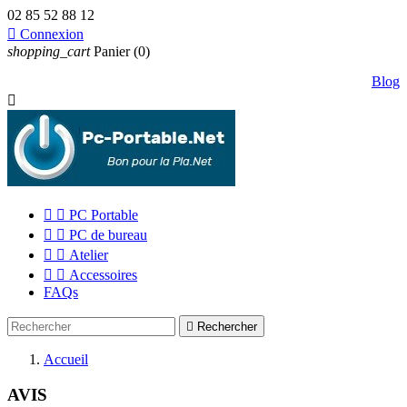
02 85 52 88 12

Connexion
shopping_cart
Panier
(0)
Blog



PC Portable


PC de bureau


Atelier


Accessoires
FAQs

Rechercher
Accueil
AVIS