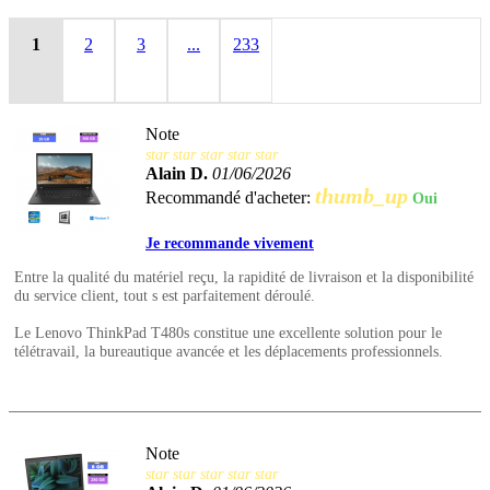
1
2
3
...
233
Note
star
star
star
star
star
Alain D.
01/06/2026
thumb_up
Recommandé d'acheter:
Oui
Je recommande vivement
Entre la qualité du matériel reçu, la rapidité de livraison et la disponibilité
du service client, tout s est parfaitement déroulé.
Le Lenovo ThinkPad T480s constitue une excellente solution pour le
télétravail, la bureautique avancée et les déplacements professionnels.
Note
star
star
star
star
star