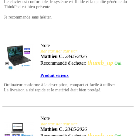
Le clavier est confortable, le système est fluide et la qualité générale du
ThinkPad est bien présente.
Je recommande sans hésiter.
Note
star
star
star
star
star
Mathieu C.
28/05/2026
thumb_up
Recommandé d'acheter:
Oui
Produit sérieux
Ordinateur conforme à la description, compact et facile à utiliser.
La livraison a été rapide et le matériel était bien protégé.
Note
star
star
star
star
star
Mathieu C.
28/05/2026
thumb_up
Recommandé d'acheter: