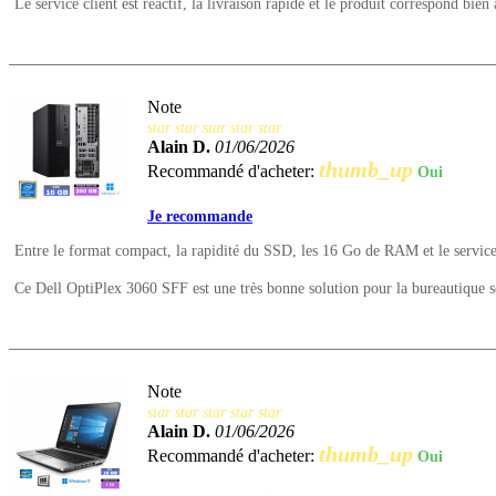
Le service client est réactif, la livraison rapide et le produit correspond bien 
Note
star
star
star
star
star
Alain D.
01/06/2026
thumb_up
Recommandé d'acheter:
Oui
Je recommande
Entre le format compact, la rapidité du SSD, les 16 Go de RAM et le service cli
Ce Dell OptiPlex 3060 SFF est une très bonne solution pour la bureautique
Note
star
star
star
star
star
Alain D.
01/06/2026
thumb_up
Recommandé d'acheter:
Oui