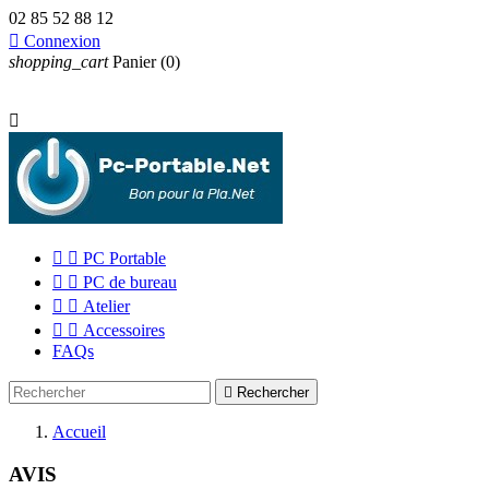
02 85 52 88 12

Connexion
shopping_cart
Panier
(0)



PC Portable


PC de bureau


Atelier


Accessoires
FAQs

Rechercher
Accueil
AVIS