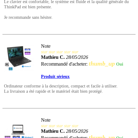
Le clavier est confortable, le système est fluide et la qualité générale du
ThinkPad est bien présente.
Je recommande sans hésiter.
Note
star
star
star
star
star
Mathieu C.
28/05/2026
thumb_up
Recommandé d'acheter:
Oui
Produit sérieux
Ordinateur conforme à la description, compact et facile à utiliser.
La livraison a été rapide et le matériel était bien protégé.
Note
star
star
star
star
star
Mathieu C.
28/05/2026
thumb_up
Recommandé d'acheter: