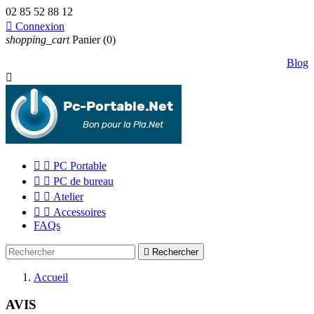
02 85 52 88 12

Connexion
shopping_cart
Panier
(0)
Blog



PC Portable


PC de bureau


Atelier


Accessoires
FAQs

Rechercher
Accueil
AVIS