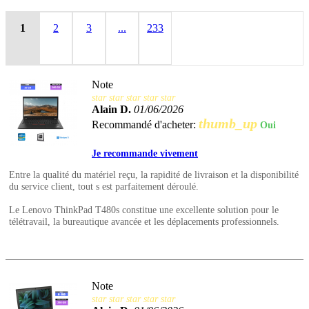
1
2
3
...
233
Note
star
star
star
star
star
Alain D.
01/06/2026
thumb_up
Recommandé d'acheter:
Oui
Je recommande vivement
Entre la qualité du matériel reçu, la rapidité de livraison et la disponibilité
du service client, tout s est parfaitement déroulé.
Le Lenovo ThinkPad T480s constitue une excellente solution pour le
télétravail, la bureautique avancée et les déplacements professionnels.
Note
star
star
star
star
star