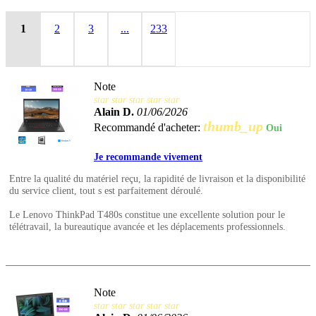
1
2
3
...
233
Note
star
star
star
star
star
Alain D.
01/06/2026
thumb_up
Recommandé d'acheter:
Oui
Je recommande vivement
Entre la qualité du matériel reçu, la rapidité de livraison et la disponibilité
du service client, tout s est parfaitement déroulé.
Le Lenovo ThinkPad T480s constitue une excellente solution pour le
télétravail, la bureautique avancée et les déplacements professionnels.
Note
star
star
star
star
star