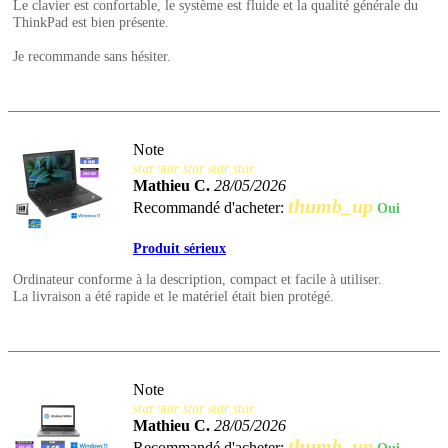
Le clavier est confortable, le système est fluide et la qualité générale du
ThinkPad est bien présente.
Je recommande sans hésiter.
Note
star
star
star
star
star
Mathieu C.
28/05/2026
thumb_up
Recommandé d'acheter:
Oui
Produit sérieux
Ordinateur conforme à la description, compact et facile à utiliser.
La livraison a été rapide et le matériel était bien protégé.
Note
star
star
star
star
star
Mathieu C.
28/05/2026
thumb_up
Recommandé d'acheter: