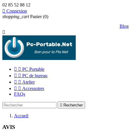
02 85 52 88 12

Connexion
shopping_cart
Panier
(0)
Blog



PC Portable


PC de bureau


Atelier


Accessoires
FAQs

Rechercher
Accueil
AVIS