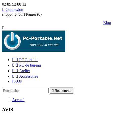
02 85 52 88 12

Connexion
shopping_cart
Panier
(0)
Blog



PC Portable


PC de bureau


Atelier


Accessoires
FAQs

Rechercher
Accueil
AVIS