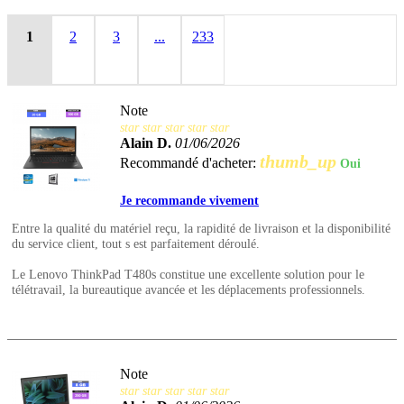
1
2
3
...
233
Note
star
star
star
star
star
Alain D.
01/06/2026
thumb_up
Recommandé d'acheter:
Oui
Je recommande vivement
Entre la qualité du matériel reçu, la rapidité de livraison et la disponibilité
du service client, tout s est parfaitement déroulé.
Le Lenovo ThinkPad T480s constitue une excellente solution pour le
télétravail, la bureautique avancée et les déplacements professionnels.
Note
star
star
star
star
star