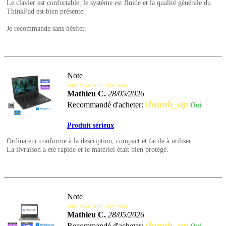
Le clavier est confortable, le système est fluide et la qualité générale du
ThinkPad est bien présente.
Je recommande sans hésiter.
Note
star
star
star
star
star
Mathieu C.
28/05/2026
thumb_up
Recommandé d'acheter:
Oui
Produit sérieux
Ordinateur conforme à la description, compact et facile à utiliser.
La livraison a été rapide et le matériel était bien protégé.
Note
star
star
star
star
star
Mathieu C.
28/05/2026
thumb_up
Recommandé d'acheter: