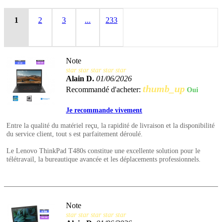
1
2
3
...
233
Note
star
star
star
star
star
Alain D.
01/06/2026
thumb_up
Recommandé d'acheter:
Oui
Je recommande vivement
Entre la qualité du matériel reçu, la rapidité de livraison et la disponibilité
du service client, tout s est parfaitement déroulé.
Le Lenovo ThinkPad T480s constitue une excellente solution pour le
télétravail, la bureautique avancée et les déplacements professionnels.
Note
star
star
star
star
star