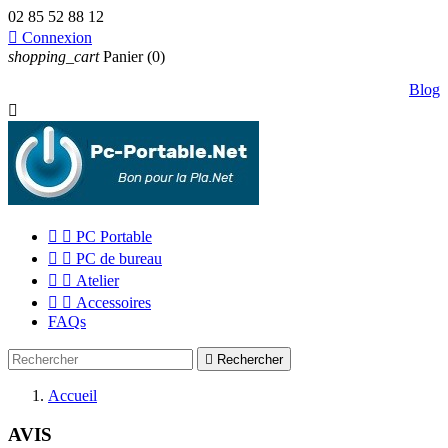
02 85 52 88 12

Connexion
shopping_cart
Panier
(0)
Blog



PC Portable


PC de bureau


Atelier


Accessoires
FAQs

Rechercher
Accueil
AVIS