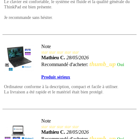
Le clavier est confortable, le système est fluide et la qualité générale du
ThinkPad est bien présente.
Je recommande sans hésiter.
Note
star
star
star
star
star
Mathieu C.
28/05/2026
thumb_up
Recommandé d'acheter:
Oui
Produit sérieux
Ordinateur conforme à la description, compact et facile à utiliser.
La livraison a été rapide et le matériel était bien protégé.
Note
star
star
star
star
star
Mathieu C.
28/05/2026
thumb_up
Recommandé d'acheter: